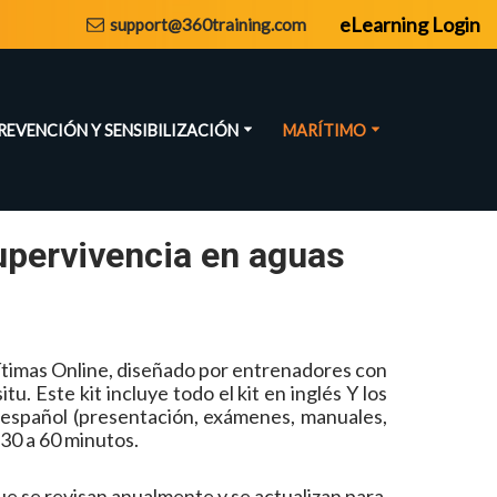
eLearning Login
support@360training.com
REVENCIÓN Y SENSIBILIZACIÓN
MARÍTIMO
upervivencia en aguas
timas Online, diseñado por entrenadores con
. Este kit incluye todo el kit en inglés Y los
l español (presentación, exámenes, manuales,
 30 a 60 minutos.
e se revisan anualmente y se actualizan para