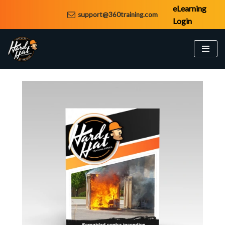
eLearning
support@360training.com
Login
Saltar
al
contenido