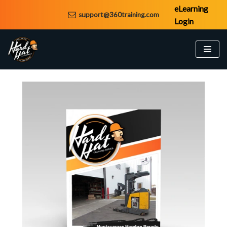
eLearning
support@360training.com
Login
Saltar
al
contenido