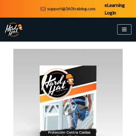
eLearning
support@360training.com
Login
Saltar
al
contenido