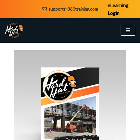
eLearning
support@360training.com
Login
Saltar
al
contenido